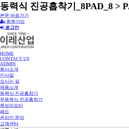
동력식 진공흡착기_8PAD_8 > P
본문 바로가기
회원가입
로그인
HOME
CONTACT US
ADMIN
회사소개
인사말
오시는 길
제품소개
동력식 진공흡찹기
무동력식 진공흡착기
튜브리프터
패드
온라인 문의
고객센터