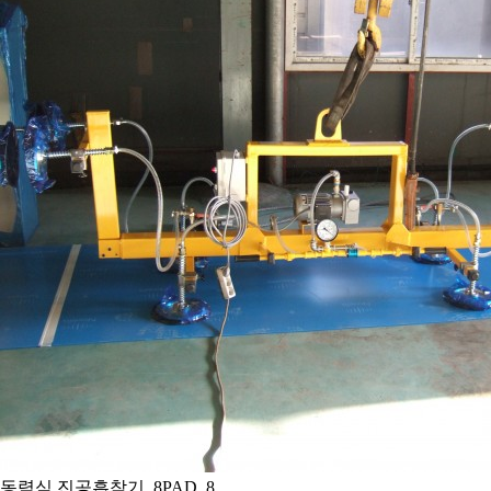
동력식 진공흡착기_8PAD_8